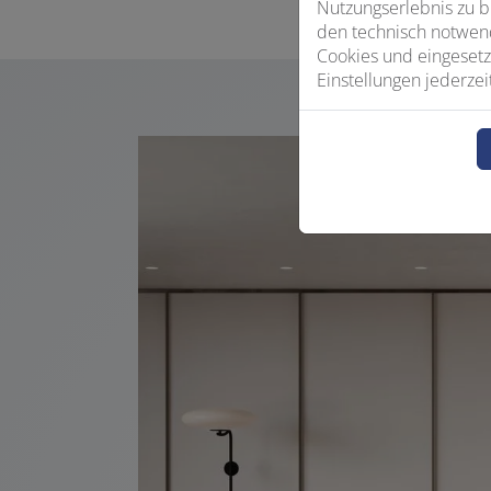
Nutzungserlebnis zu b
den technisch notwend
Cookies und eingesetz
Einstellungen jederzei