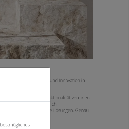
eweist, dass Tradition und Innovation in
ältlich.
ovation und höchste Funktionalität vereinen.
hrerschaft im Küchenbereich
, Präzision und durchdachte Lösungen. Genau
 bestmögliches