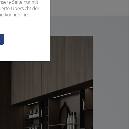
sere Seite nur mit
ierte Übersicht der
ie können Ihre
n