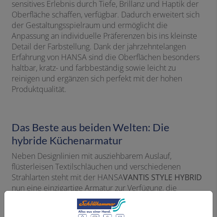
sensitives Erlebnis durch Tiefe, Brillanz und Haptik der
Oberfläche schaffen, verfügbar. Dadurch erweitert sich
der Gestaltungsspielraum und ermöglicht die
Anpassung an individuelle Präferenzen bis ins kleinste
Detail der Farbstellung. Dank der jahrzehntelangen
Erfahrung von HANSA sind die Oberflächen besonders
haltbar, kratz- und farbbeständig sowie leicht zu
reinigen und ergänzen sich perfekt mit der hohen
Produktqualität.
Das Beste aus beiden Welten: Die
hybride Küchenarmatur
Neben Designlinien mit ausziehbarem Auslauf,
flüsterleisen Textilschläuchen und verschiedenen
Strahlarten steht mit der HANSA
VANTIS STYLE HYBRID
nun eine einzigartige Armatur zur Verfügung, die
Komfort und Hygiene-Vorteile berührungsloser
Bedienung mit den gewohnten Einstelloptionen eines